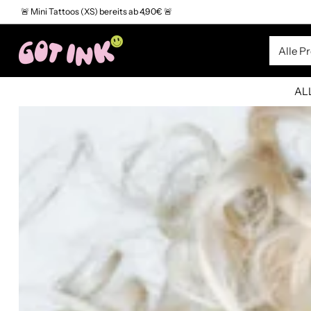
🚨 Mini Tattoos (XS) bereits ab 4,90€ 🚨
ALL