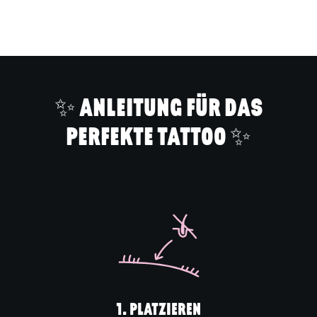
Produkt
in
den
Warenkorb
legen
✨ ANLEITUNG FÜR DAS
PERFEKTE TATTOO ✨
1. PLATZIEREN