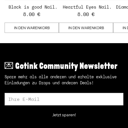
Black is good Nail
Heartful Eyes Nail
Diam
Strips
Strips - transparent
St
8.00 €
8.00 €
IN DEN WARENKORB
IN DEN WARENKORB
IN
💌 Gotink Community Newsletter
Spare mehr als alle anderen und erhalte exklusive
Einladungen zu Drops und anderen Deals!
Ihre
E-
Mail
Jetzt sparen!