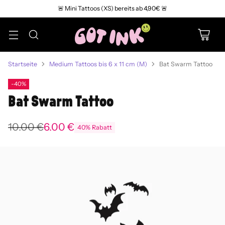
🚨 Mini Tattoos (XS) bereits ab 4,90€ 🚨
Startseite
Medium Tattoos bis 6 x 11 cm (M)
Bat Swarm Tattoo
-40%
Bat Swarm Tattoo
10.00 €
6.00 €
40% Rabatt
Normaler
Preis