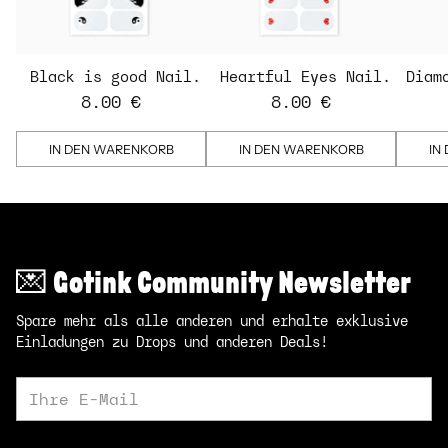
Black is good Nail
Heartful Eyes Nail
Diam
Strips
Strips - transparent
St
8.00 €
8.00 €
IN DEN WARENKORB
IN DEN WARENKORB
IN
💌 Gotink Community Newsletter
Spare mehr als alle anderen und erhalte exklusive
Einladungen zu Drops und anderen Deals!
Ihre
E-
Mail