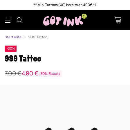
🚨 Mini Tattoos (XS) bereits ab 4,90€ 🚨
Startseite
999 Tattoo
-30%
999 Tattoo
7.00 €
4.90 €
30% Rabatt
Normaler
Preis