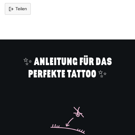
Teilen
Produkt
in
den
Warenkorb
legen
✨ ANLEITUNG FÜR DAS
PERFEKTE TATTOO ✨