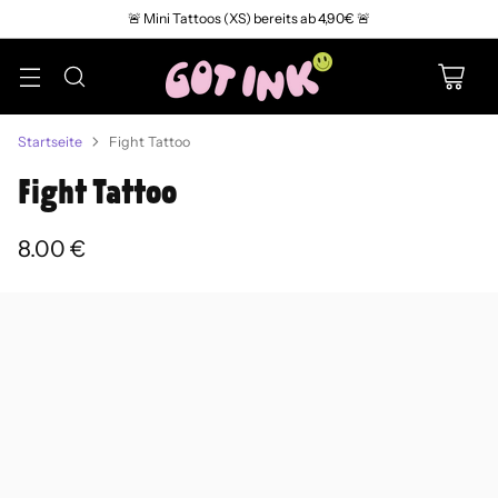
🚨 Mini Tattoos (XS) bereits ab 4,90€ 🚨
Startseite
Fight Tattoo
Fight Tattoo
8.00 €
Normaler
Preis