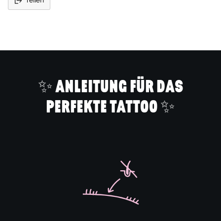
Teilen
Produkt
in
den
Warenkorb
legen
✨ ANLEITUNG FÜR DAS
PERFEKTE TATTOO ✨