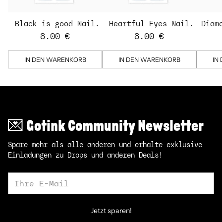
Black is good Nail
Heartful Eyes Nail
Diam
Strips
Strips - transparent
St
8.00 €
8.00 €
IN DEN WARENKORB
IN DEN WARENKORB
IN
💌 Gotink Community Newsletter
Spare mehr als alle anderen und erhalte exklusive
Einladungen zu Drops und anderen Deals!
Ihre
E-
Mail
Jetzt sparen!