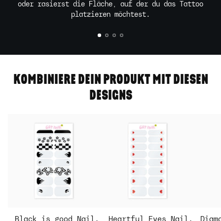
oder rasierst die Fläche, auf der du das Tattoo
platzieren möchtest.
KOMBINIERE DEIN PRODUKT MIT DIESEN
DESIGNS
Black is good Nail
Heartful Eyes Nail
Diam