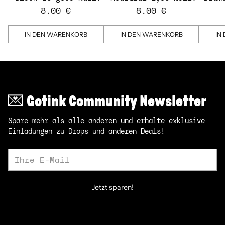
Strips
Strips - transparent
St
8.00 €
8.00 €
IN DEN WARENKORB
IN DEN WARENKORB
IN
💌 Gotink Community Newsletter
Spare mehr als alle anderen und erhalte exklusive
Einladungen zu Drops und anderen Deals!
Ihre
E-
Mail
Jetzt sparen!