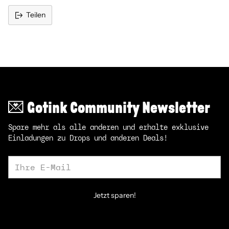
Teilen
Produkt
in
den
Warenkorb
legen
💌 Gotink Community Newsletter
Spare mehr als alle anderen und erhalte exklusive
Einladungen zu Drops und anderen Deals!
Ihre
E-
Mail
Jetzt sparen!