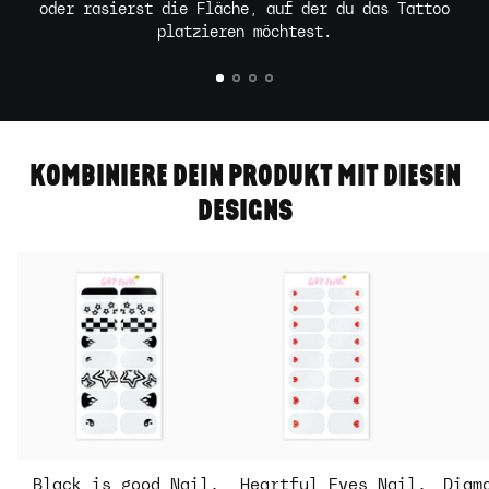
oder rasierst die Fläche, auf der du das Tattoo
platzieren möchtest.
KOMBINIERE DEIN PRODUKT MIT DIESEN
DESIGNS
Black is good Nail
Heartful Eyes Nail
Diam