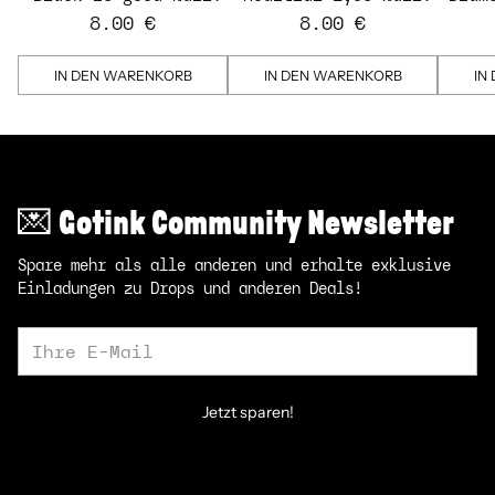
Strips
Strips - transparent
St
8.00 €
8.00 €
IN DEN WARENKORB
IN DEN WARENKORB
IN
💌 Gotink Community Newsletter
Spare mehr als alle anderen und erhalte exklusive
Einladungen zu Drops und anderen Deals!
Ihre
E-
Mail
Jetzt sparen!