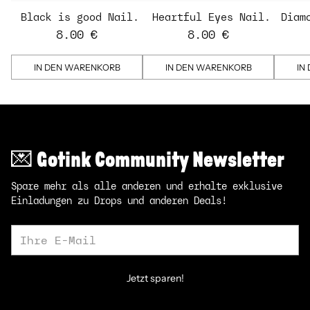
Black is good Nail
Heartful Eyes Nail
Diam
Strips
Strips - transparent
St
8.00 €
8.00 €
IN DEN WARENKORB
IN DEN WARENKORB
IN
💌 Gotink Community Newsletter
Spare mehr als alle anderen und erhalte exklusive
Einladungen zu Drops und anderen Deals!
Ihre
E-
Mail
Jetzt sparen!