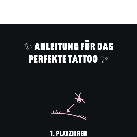
Produkt
in
den
Warenkorb
legen
✨ ANLEITUNG FÜR DAS
PERFEKTE TATTOO ✨
1. PLATZIEREN