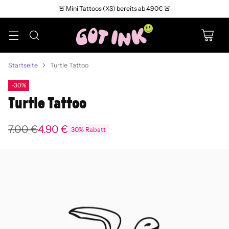
🚨 Mini Tattoos (XS) bereits ab 4,90€ 🚨
Startseite
Turtle Tattoo
-30%
Turtle Tattoo
7.00 €
4.90 €
30% Rabatt
Normaler
Preis