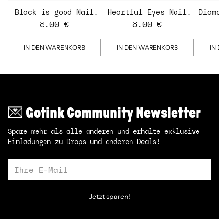
Black is good Nail
Heartful Eyes Nail
Diam
Strips
Strips - transparent
St
8.00 €
8.00 €
IN DEN WARENKORB
IN DEN WARENKORB
IN
💌 Gotink Community Newsletter
Spare mehr als alle anderen und erhalte exklusive
Einladungen zu Drops und anderen Deals!
Ihre
E-
Mail
Jetzt sparen!