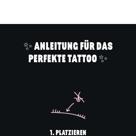
Produkt
in
den
Warenkorb
legen
✨ ANLEITUNG FÜR DAS
PERFEKTE TATTOO ✨
1. PLATZIEREN