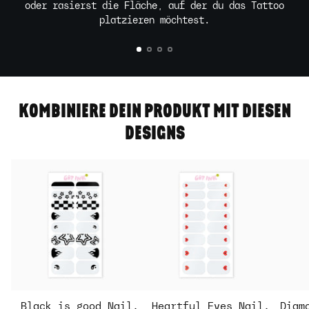
oder rasierst die Fläche, auf der du das Tattoo
platzieren möchtest.
KOMBINIERE DEIN PRODUKT MIT DIESEN
DESIGNS
Black is good Nail
Heartful Eyes Nail
Diam