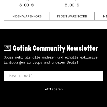
Strips
Strips - transparent
St
8.00 €
8.00 €
IN DEN WARENKORB
IN DEN WARENKORB
IN
💌 Gotink Community Newsletter
Spare mehr als alle anderen und erhalte exklusive
Einladungen zu Drops und anderen Deals!
Ihre
E-
Mail
Jetzt sparen!