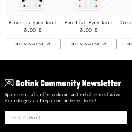
Black is good Nail
Heartful Eyes Nail
Diam
Strips
Strips - transparent
St
8.00 €
8.00 €
IN DEN WARENKORB
IN DEN WARENKORB
IN
💌 Gotink Community Newsletter
Spare mehr als alle anderen und erhalte exklusive
Einladungen zu Drops und anderen Deals!
Ihre
E-
Mail