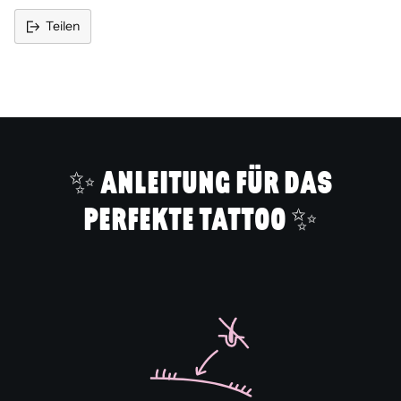
Teilen
Produkt
in
den
Warenkorb
legen
✨ ANLEITUNG FÜR DAS
PERFEKTE TATTOO ✨