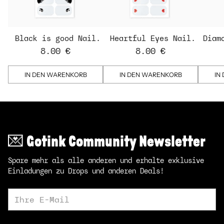
Black is good Nail
Heartful Eyes Nail
Diam
Strips
Strips - transparent
St
8.00 €
8.00 €
IN DEN WARENKORB
IN DEN WARENKORB
IN
💌 Gotink Community Newsletter
Spare mehr als alle anderen und erhalte exklusive
Einladungen zu Drops und anderen Deals!
Ihre
E-
Mail