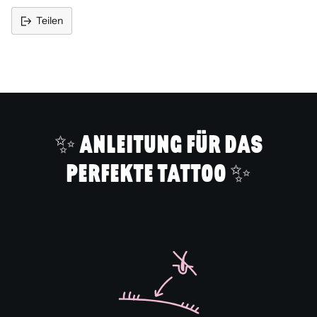
Teilen
Produkt
in
den
Warenkorb
legen
✨ ANLEITUNG FÜR DAS
PERFEKTE TATTOO ✨