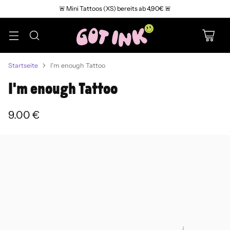
🚨 Mini Tattoos (XS) bereits ab 4,90€ 🚨
Startseite
I'm enough Tattoo
I'm enough Tattoo
9.00 €
Normaler
Preis