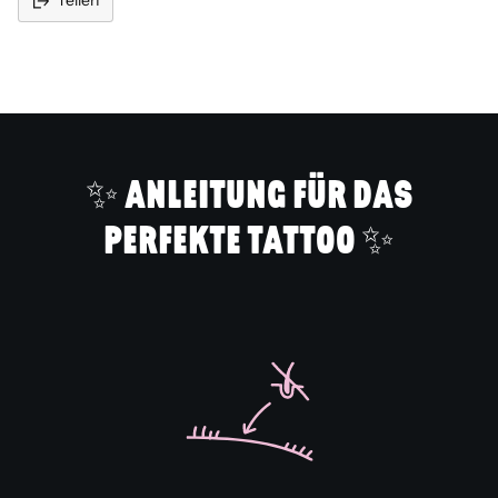
Teilen
Produkt
in
den
Warenkorb
legen
✨ ANLEITUNG FÜR DAS
PERFEKTE TATTOO ✨