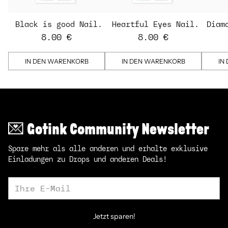
Black is good Nail
Heartful Eyes Nail
Diam
Strips
Strips - transparent
St
8.00 €
8.00 €
IN DEN WARENKORB
IN DEN WARENKORB
IN
💌 Gotink Community Newsletter
Spare mehr als alle anderen und erhalte exklusive
Einladungen zu Drops und anderen Deals!
Ihre
E-
Mail
Jetzt sparen!