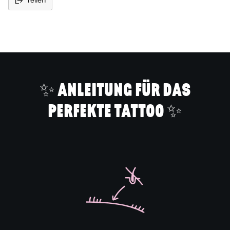
Teilen
Produkt
in
den
Warenkorb
legen
✨ ANLEITUNG FÜR DAS
PERFEKTE TATTOO ✨