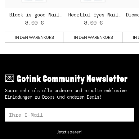
Black is good Nail
Heartful Eyes Nail
Diam
Strips
Strips - transparent
St
8.00 €
8.00 €
IN DEN WARENKORB
IN DEN WARENKORB
IN
💌 Gotink Community Newsletter
Spare mehr als alle anderen und erhalte exklusive
Einladungen zu Drops und anderen Deals!
Ihre
E-
Mail
Jetzt sparen!