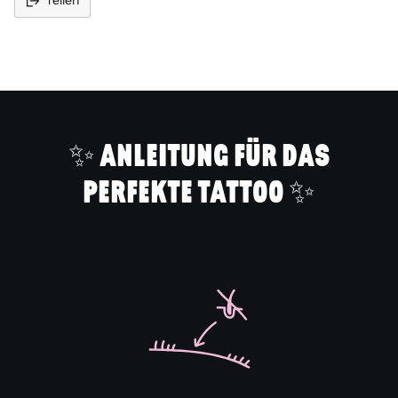
Teilen
Produkt
in
den
Warenkorb
legen
✨ ANLEITUNG FÜR DAS
PERFEKTE TATTOO ✨