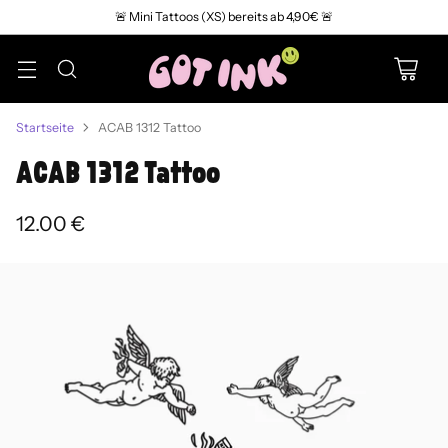
🚨 Mini Tattoos (XS) bereits ab 4,90€ 🚨
Startseite
ACAB 1312 Tattoo
ACAB 1312 Tattoo
12.00 €
Normaler
Preis