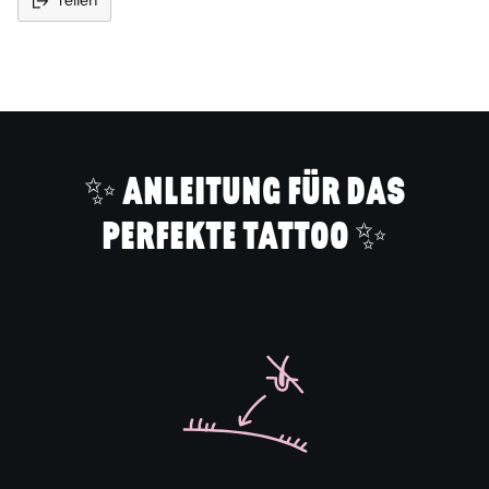
Teilen
Produkt
in
den
Warenkorb
legen
✨ ANLEITUNG FÜR DAS
PERFEKTE TATTOO ✨