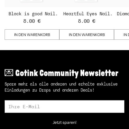
Black is good Nail
Heartful Eyes Nail
Diam
Strips
Strips - transparent
St
8.00 €
8.00 €
IN DEN WARENKORB
IN DEN WARENKORB
IN
💌 Gotink Community Newsletter
Spare mehr als alle anderen und erhalte exklusive
Einladungen zu Drops und anderen Deals!
Ihre
E-
Mail
Jetzt sparen!